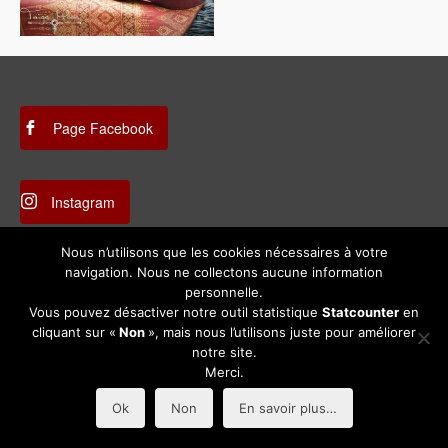
Page Facebook
Instagram
Nous n’utilisons que les cookies nécessaires à votre
navigation. Nous ne collectons aucune information
Mentions légales
personnelle.
Vous pouvez désactiver notre outil statistique
Statcounter
en
cliquant sur «
Non
», mais nous l’utilisons juste pour améliorer
© 2026 Association des Métiers d'Art en Gascogne | Création
Imadiez
sur - WordPress
notre site.
Theme by
Kadence WP
Merci.
Ok
Non
En savoir plus…