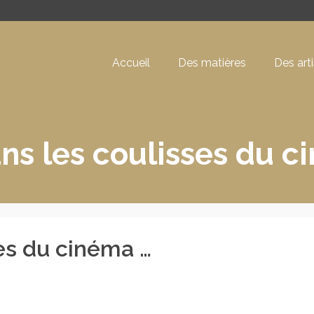
Accueil
Des matières
Des art
ans les coulisses du 
ses du cinéma …