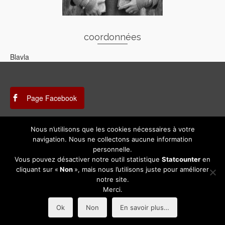
coordonnées
Blavla
Page Facebook
Nous n’utilisons que les cookies nécessaires à votre
Instagram
navigation. Nous ne collectons aucune information
personnelle.
Vous pouvez désactiver notre outil statistique
Statcounter
en
cliquant sur «
Non
», mais nous l’utilisons juste pour améliorer
Mentions légales
notre site.
Merci.
© 2026 Association des Métiers d'Art en Gascogne | Création
Imadiez
sur - WordPress
Ok
Non
En savoir plus…
Theme by
Kadence WP